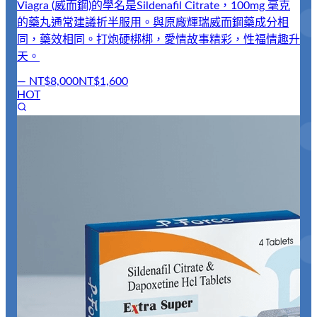
Viagra (威而鋼)的學名是Sildenafil Citrate，100mg 毫克
的藥丸通常建議折半服用。與原廠輝瑞威而鋼藥成分相
同，藥效相同。打炮硬梆梆，愛情故事精彩，性福情趣升
天。
—
NT$8,000
NT$1,600
HOT
【
威
/
份