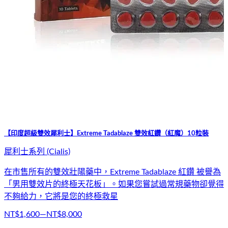
【生達 樂軒昂膜衣錠】Lonfilis 20mg 4錠裝（台製正廠出品）
犀利士系列 (Cialis)
商品名稱：樂軒昂 / Lonfilis核心成份：他達拉非