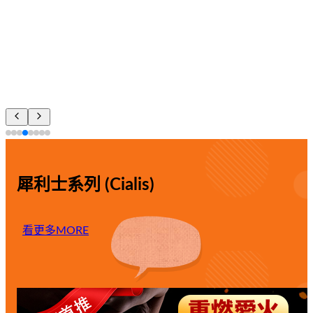
20mg（Tadalafil，與原廠犀利士成分完全相同）產品規格：
20mg / 粒（1 盒 / 4 錠裝）生產藥廠：台灣上市櫃頂尖大廠
——生達化學製藥許可證字號：衛部藥製字第059749號（正廠
出品，絕非平行輸入之偽藥）安全效期：最新批次
【2028/11】
NT$1,600
—
NT$8,000
犀利士系列 (Cialis)
看更多
MORE