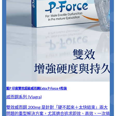
A
藍P 印度雙效超級威而鋼Extra P-Force 4粒装
威而鋼系列 (Viagra)
雙效威而鋼 200mg 是針對「硬不起來＋太快結束」兩大
問題的重型解決方案，尤其適合追求即效、高效、一次搞