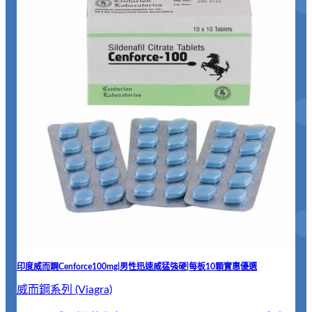
印度威而鋼Cenforce100mg|男性迅速威猛強硬|每板10顆實惠優選
威而鋼系列 (Viagra)