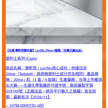
【生達 樂軒昂膜衣錠】Lonfilis 20mg 4錠裝（台製正廠出品）
犀利士系列 (Cialis)
商品名稱：樂軒昂 / Lonfilis核心成份：他達拉非
20mg（Tadalafil，與原廠犀利士成分完全相同）產品規
格：20mg / 粒（1 盒 / 4 錠裝）生產藥廠：台灣上市櫃頂
尖大廠——生達化學製藥許可證字號：衛部藥製字第
059749號（正廠出品，絕非平行輸入之偽藥）安全效
期：最新批次【2028/11】
—
NT$8,000
NT$1,600