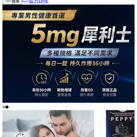
官方LINE
選單
5mg
犀
利
士
-
首
頁