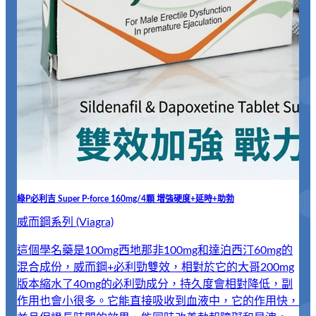
綠P必利吉 Super P-force 160mg/4顆 增強硬度+延時+助勃
威而鋼系列 (Viagra)
這個學名藥是100mg西地那非100mg和達泊西汀60mg的
混合成份，威而鋼+必利勁雙效，相對於它的大哥200mg
版本縮水了40mg的必利勁成分，持久度會相對降低，副
作用也會小很多。它能直接吸收到血液中，它的作用快，