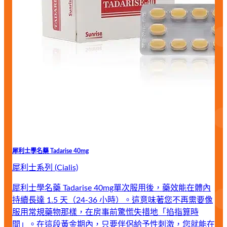
犀利士學名藥 Tadarise 40mg
犀利士系列 (Cialis)
犀利士學名藥 Tadarise 40mg單次服用後，藥效能在體內
持續長達 1.5 天（24-36 小時）。這意味著您不再需要像
服用常規藥物那樣，在房事前驚慌失措地「掐指算時
間」。在這段黃金期內，只要伴侶給予性刺激，您就能在