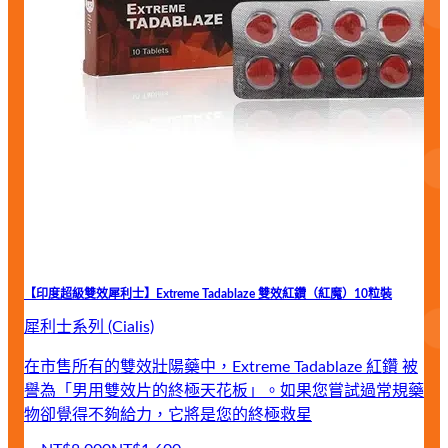
【印度超級雙效犀利士】Extreme Tadablaze 雙效紅鑽（紅魔）10粒裝
犀利士系列 (Cialis)
在市售所有的雙效壯陽藥中，Extreme Tadablaze 紅鑽 被
譽為「男用雙效片的終極天花板」。如果您嘗試過常規藥
物卻覺得不夠給力，它將是您的終極救星