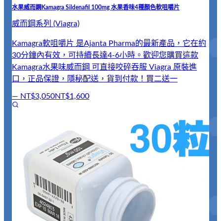
水果威而鋼Kamagra Sildenafil 100mg 水果香味4種顏色軟咀嚼片
威而鋼系列 (Viagra)
Kamagra軟咀嚼片 是Ajanta Pharma的最新產品，它在約
泰
30分鐘內有效，可持續長達4-6小時。歡迎您購買這款
威
Kamagra水果味威而鋼 可直接咬碎吞服 Viagra 原裝進
口，正品保證，隱秘配送，貨到付款！買二送一
—
NT$3,050
NT$1,600