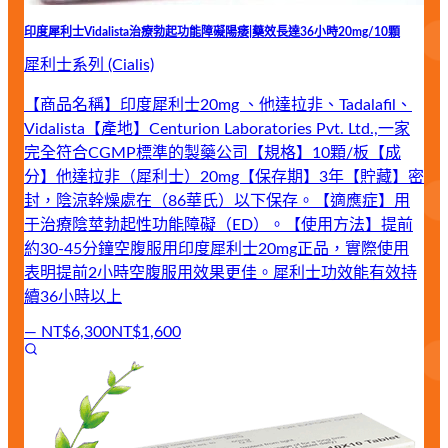
印度犀利士Vidalista治療勃起功能障礙陽痿|藥效長達36小時20mg/10顆
犀利士系列 (Cialis)
【商品名稱】印度犀利士20mg 、他達拉非、Tadalafil、
Vidalista【產地】Centurion Laboratories Pvt. Ltd.,一家
完全符合CGMP標準的製藥公司【規格】10顆/板【成
分】他達拉非（犀利士）20mg【保存期】3年【貯藏】密
封，陰涼幹燥處在（86華氏）以下保存。【適應症】用
于治療陰莖勃起性功能障礙（ED）。【使用方法】提前
約30-45分鐘空腹服用印度犀利士20mg正品，實際使用
表明提前2小時空腹服用效果更佳。犀利士功效能有效持
續36小時以上
—
NT$6,300
NT$1,600