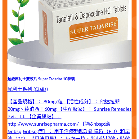
超級犀利士雙效片 Super Tadarise 10粒装
犀利士系列 (Cialis)
【產品規格】： 80mg/粒 【活性成分】： 他达拉菲
20mg、達泊西丁60mg 【生産廠家】： Sunrise Remedies
Pvt. Ltd. 【企業網站】：
http://www.sunrisepharma.com/ 【適&nbsp;應
&nbsp;&nbsp;症】： 用于治療勃起功能障礙（ED）和早
洩（PE） 【用法用量】： 每次一粒，半小時起效，時效