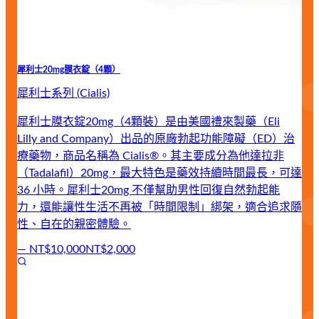
犀利士20mg膜衣錠（4顆）
犀利士系列 (Cialis)
犀利士膜衣錠20mg（4顆裝）是由美國禮來製藥（Eli
Lilly and Company）出品的原廠勃起功能障礙（ED）治
療藥物，商品名稱為 Cialis®。其主要成分為他達拉非
（Tadalafil）20mg，最大特色是藥效持續時間最長，可達
36 小時。犀利士20mg 不僅幫助男性回復自然勃起能
力，還能讓性生活不再被「時間限制」綁架，適合追求隨
性、自在的親密體驗。
—
NT$10,000
NT$2,000