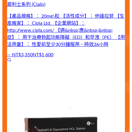
犀利士系列 (Cialis)
【產品規格】： 20mg\粒 【活性成分】： 他達拉菲 【生
産廠家】： Cipla Ltd. 【企業網站】：
http://www.cipla.com/ 【適&nbsp;應&nbsp;&nbsp;
症】： 用于治療勃起功能障礙（ED）和早洩（PE） 【用
法用量】： 性愛前至少30分鐘服用、時效36小時
—
NT$3,350
NT$1,600