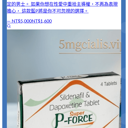
定的男士。 如果你想在性愛中重拾主導權，不再為表現
擔心， 這款藍P將是你不可忽視的選擇。
—
NT$5,000
NT$1,600
【
威