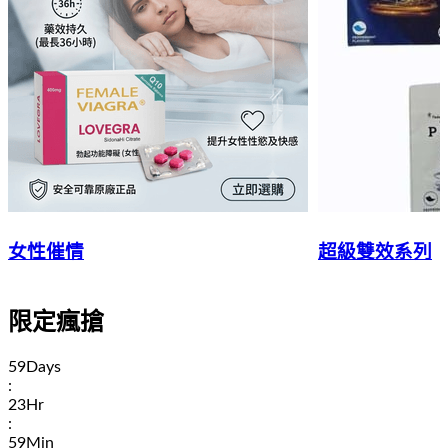
女性催情
超級雙效系列
限定瘋搶
59
Days
:
23
Hr
:
59
Min