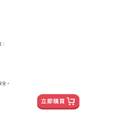
是：
安全。