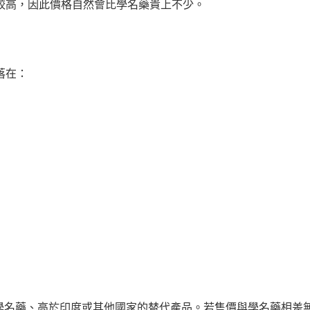
較高，因此價格自然會比學名藥貴上不少。
落在：
學名藥、高於印度或其他國家的替代產品。若售價與學名藥相差