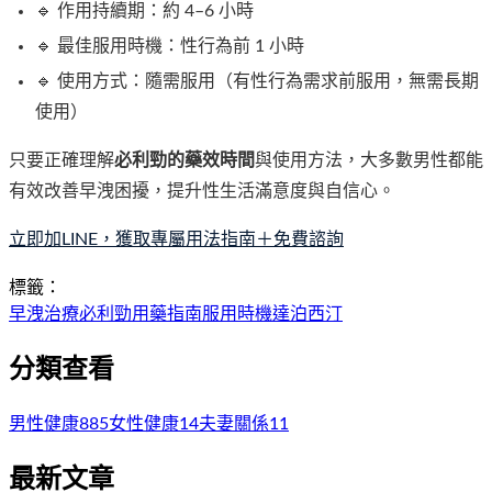
🔹 作用持續期：約 4–6 小時
🔹 最佳服用時機：性行為前 1 小時
🔹 使用方式：隨需服用（有性行為需求前服用，無需長期
使用）
只要正確理解
必利勁的藥效時間
與使用方法，大多數男性都能
有效改善早洩困擾，提升性生活滿意度與自信心。
立即加LINE，獲取專屬用法指南＋免費諮詢
標籤：
早洩治療
必利勁
用藥指南
服用時機
達泊西汀
分類查看
男性健康
885
女性健康
14
夫妻關係
11
最新文章