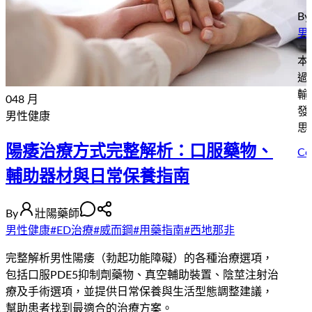
By
男
本
過
輸
04
8 月
發
男性健康
思
陽痿治療方式完整解析：口服藥物、
Co
輔助器材與日常保養指南
By
壯陽藥師
男性健康
#
ED治療
#
威而鋼
#
用藥指南
#
西地那非
完整解析男性陽痿（勃起功能障礙）的各種治療選項，
包括口服PDE5抑制劑藥物、真空輔助裝置、陰莖注射治
療及手術選項，並提供日常保養與生活型態調整建議，
幫助患者找到最適合的治療方案。